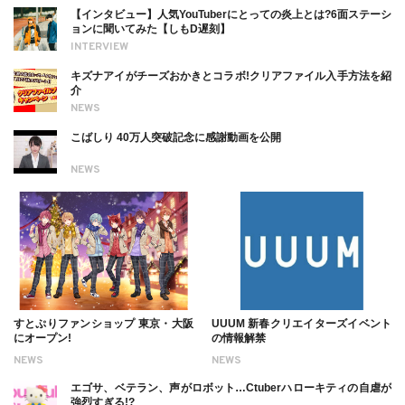
【インタビュー】人気YouTuberにとっての炎上とは?6面ステーシ
ョンに聞いてみた【しもD遅刻】
INTERVIEW
キズナアイがチーズおかきとコラボ!クリアファイル入手方法を紹
介
NEWS
こばしり 40万人突破記念に感謝動画を公開
NEWS
すとぷりファンショップ 東京・大阪
UUUM 新春クリエイターズイベント
にオープン!
の情報解禁
NEWS
NEWS
エゴサ、ベテラン、声がロボット…Ctuberハローキティの自虐が
強烈すぎる!?