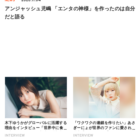
NEWS
2020.11.04
アンジャッシュ児嶋 「エンタの神様」を作ったのは自分
だと語る
木下ゆうかがグローバルに活躍する
「ワクワクの連鎖を作りたい」あさ
理由をインタビュー「世界中に食べ
ぎーにょが世界のファンに愛される
る幸せを伝えたい」新事務所加入に
理由【インタビュー】
INTERVIEW
INTERVIEW
ついても