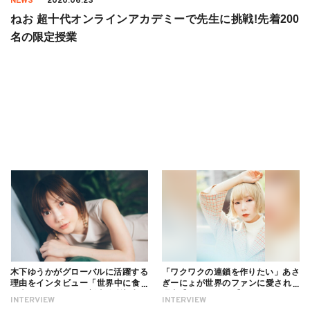
NEWS
2020.06.23
ねお 超十代オンラインアカデミーで先生に挑戦!先着200
名の限定授業
木下ゆうかがグローバルに活躍する
「ワクワクの連鎖を作りたい」あさ
理由をインタビュー「世界中に食べ
ぎーにょが世界のファンに愛される
る幸せを伝えたい」新事務所加入に
理由【インタビュー】
INTERVIEW
INTERVIEW
ついても