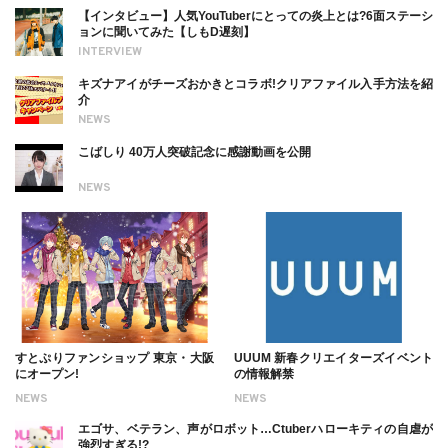
【インタビュー】人気YouTuberにとっての炎上とは?6面ステーシ
ョンに聞いてみた【しもD遅刻】
INTERVIEW
キズナアイがチーズおかきとコラボ!クリアファイル入手方法を紹
介
NEWS
こばしり 40万人突破記念に感謝動画を公開
NEWS
すとぷりファンショップ 東京・大阪
UUUM 新春クリエイターズイベント
にオープン!
の情報解禁
NEWS
NEWS
エゴサ、ベテラン、声がロボット…Ctuberハローキティの自虐が
強烈すぎる!?