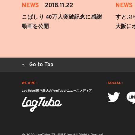
NEWS
2018.11.22
NEWS
こばしり 40万人突破記念に感謝
すとぷ
動画を公開
大阪に
Go to Top
WE ARE :
SOCIAL :
LogTube|国内最大のYouTuberニュースメディア
© 2022 LogTube/TUUUBE,Inc.All Rights Rerved.