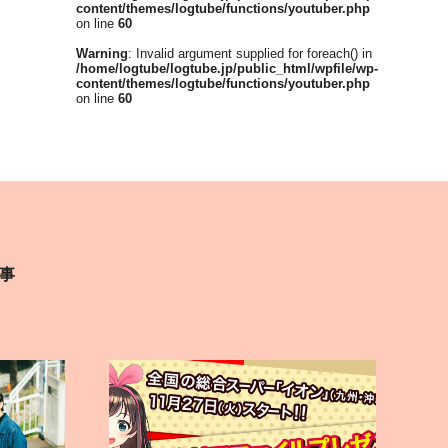
content/themes/logtube/functions/youtuber.php
on line
60
Warning
: Invalid argument supplied for foreach() in
/home/logtube/logtube.jp/public_html/wpfile/wp-
content/themes/logtube/functions/youtuber.php
on line
60
事