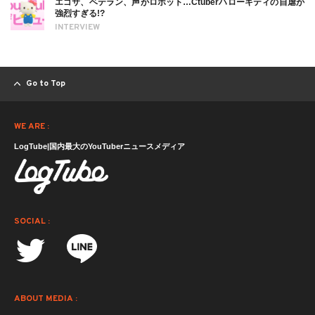
エゴサ、ベテラン、声がロボット…Ctuberハローキティの自虐が
強烈すぎる!?
INTERVIEW
Go to Top
WE ARE :
LogTube|国内最大のYouTuberニュースメディア
SOCIAL :
ABOUT MEDIA :