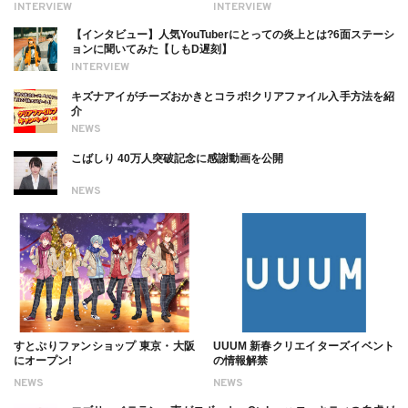
INTERVIEW
INTERVIEW
ついても
【インタビュー】人気YouTuberにとっての炎上とは?6面ステーシ
ョンに聞いてみた【しもD遅刻】
INTERVIEW
キズナアイがチーズおかきとコラボ!クリアファイル入手方法を紹
介
NEWS
こばしり 40万人突破記念に感謝動画を公開
NEWS
すとぷりファンショップ 東京・大阪
UUUM 新春クリエイターズイベント
にオープン!
の情報解禁
NEWS
NEWS