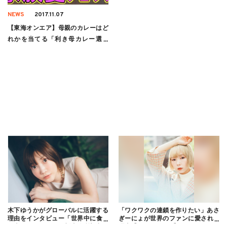
NEWS
2017.11.07
【東海オンエア】母親のカレーはど
れかを当てる「利き母カレー選手
権」
木下ゆうかがグローバルに活躍する
「ワクワクの連鎖を作りたい」あさ
理由をインタビュー「世界中に食べ
ぎーにょが世界のファンに愛される
る幸せを伝えたい」新事務所加入に
理由【インタビュー】