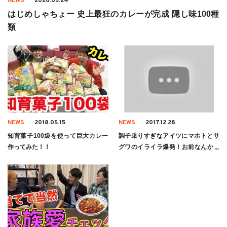
NEWS
2020.05.24
はじめしゃちょー 史上最狂のカレーが完成 隠し味100種
類
NEWS
2018.05.15
NEWS
2017.12.28
知育菓子100袋を使って巨大カレー
調子乗りすぎなアイツにマホトとサ
作ってみた！！
グワのイライラ爆発！お前なんか主
人公じゃねえ！！