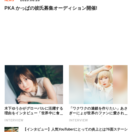
NEWS
2020.08.26
PKA かっぱの彼氏募集オーディション開催!
木下ゆうかがグローバルに活躍する
「ワクワクの連鎖を作りたい」あさ
理由をインタビュー「世界中に食べ
ぎーにょが世界のファンに愛される
る幸せを伝えたい」新事務所加入に
理由【インタビュー】
INTERVIEW
INTERVIEW
ついても
【インタビュー】人気YouTuberにとっての炎上とは?6面ステーシ