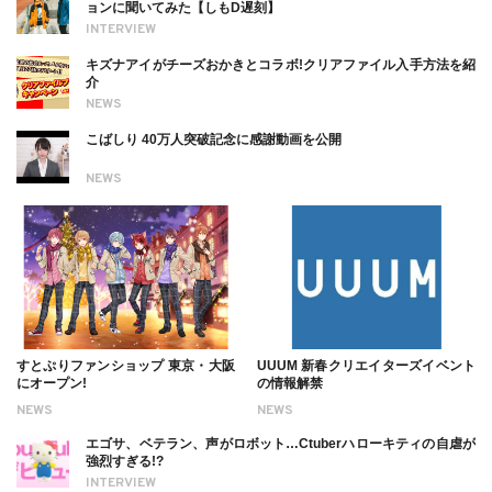
ョンに聞いてみた【しもD遅刻】
INTERVIEW
キズナアイがチーズおかきとコラボ!クリアファイル入手方法を紹
介
NEWS
こばしり 40万人突破記念に感謝動画を公開
NEWS
すとぷりファンショップ 東京・大阪
UUUM 新春クリエイターズイベント
にオープン!
の情報解禁
NEWS
NEWS
エゴサ、ベテラン、声がロボット…Ctuberハローキティの自虐が
強烈すぎる!?
INTERVIEW