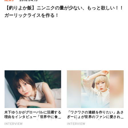
NEWS
2018.04.15
【釣りよか飯】ニンニクの量が少ない、もっと欲しい！！
ガーリックライスを作る！
木下ゆうかがグローバルに活躍する
「ワクワクの連鎖を作りたい」あさ
理由をインタビュー「世界中に食べ
ぎーにょが世界のファンに愛される
る幸せを伝えたい」新事務所加入に
理由【インタビュー】
INTERVIEW
INTERVIEW
ついても