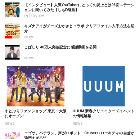
【インタビュー】人気YouTuberにとっての炎上とは?6面ステーシ
ョンに聞いてみた【しもD遅刻】
INTERVIEW
キズナアイがチーズおかきとコラボ!クリアファイル入手方法を紹
介
NEWS
こばしり 40万人突破記念に感謝動画を公開
NEWS
すとぷりファンショップ 東京・大阪
UUUM 新春クリエイターズイベント
にオープン!
の情報解禁
NEWS
NEWS
エゴサ、ベテラン、声がロボット…Ctuberハローキティの自虐が
強烈すぎる!?