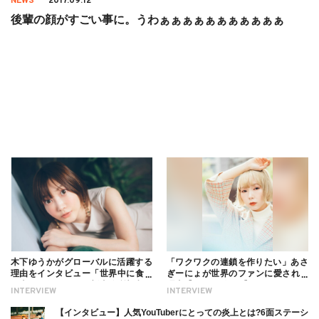
NEWS
2017.09.12
後輩の顔がすごい事に。うわぁぁぁぁぁぁぁぁぁぁぁ
木下ゆうかがグローバルに活躍する
「ワクワクの連鎖を作りたい」あさ
理由をインタビュー「世界中に食べ
ぎーにょが世界のファンに愛される
る幸せを伝えたい」新事務所加入に
理由【インタビュー】
INTERVIEW
INTERVIEW
ついても
【インタビュー】人気YouTuberにとっての炎上とは?6面ステーシ