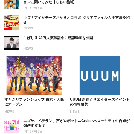
ョンに聞いてみた【しもD遅刻】
INTERVIEW
キズナアイがチーズおかきとコラボ!クリアファイル入手方法を紹
介
NEWS
こばしり 40万人突破記念に感謝動画を公開
NEWS
すとぷりファンショップ 東京・大阪
UUUM 新春クリエイターズイベント
にオープン!
の情報解禁
NEWS
NEWS
エゴサ、ベテラン、声がロボット…Ctuberハローキティの自虐が
強烈すぎる!?
INTERVIEW