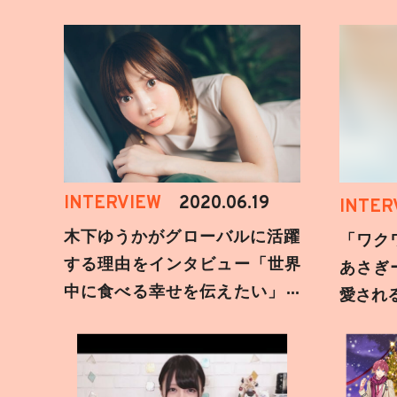
INTERVIEW
2020.06.19
INTER
木下ゆうかがグローバルに活躍
「ワク
する理由をインタビュー「世界
あさぎ
中に食べる幸せを伝えたい」新
愛され
事務所加入についても