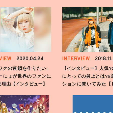
VIEW
2020.04.24
INTERVIEW
2018.11
ワクの連鎖を作りたい」
【インタビュー】人気You
ーにょが世界のファンに
にとっての炎上とは?6
る理由【インタビュー】
ションに聞いてみた【
刻】