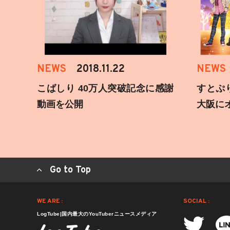
NEWS
2018.11.22
NEWS
こばしり 40万人突破記念に感謝
すとぷ
動画を公開
大阪に
Go to Top
WE ARE :
SOCIAL :
LogTube|国内最大のYouTuberニュースメディア