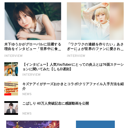
木下ゆうかがグローバルに活躍する
「ワクワクの連鎖を作りたい」あさ
理由をインタビュー「世界中に食べ
ぎーにょが世界のファンに愛される
る幸せを伝えたい」新事務所加入に
理由【インタビュー】
INTERVIEW
INTERVIEW
ついても
【インタビュー】人気YouTuberにとっての炎上とは?6面ステーシ
ョンに聞いてみた【しもD遅刻】
INTERVIEW
キズナアイがチーズおかきとコラボ!クリアファイル入手方法を紹
介
NEWS
こばしり 40万人突破記念に感謝動画を公開
NEWS