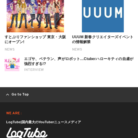
すとぷりファンショップ 東京・大阪
UUUM 新春クリエイターズイベント
にオープン!
の情報解禁
NEWS
NEWS
エゴサ、ベテラン、声がロボット…Ctuberハローキティの自虐が
強烈すぎる!?
INTERVIEW
Go to Top
WE ARE :
LogTube|国内最大のYouTuberニュースメディア