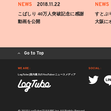
NEWS
2018.11.22
NEWS
こばしり 40万人突破記念に感謝
すとぷ
動画を公開
大阪に
Go to Top
WE ARE :
SOCIAL :
LogTube|国内最大のYouTuberニュースメディア
© 2022 LogTube/TUUUBE,Inc.All Rights Rerved.