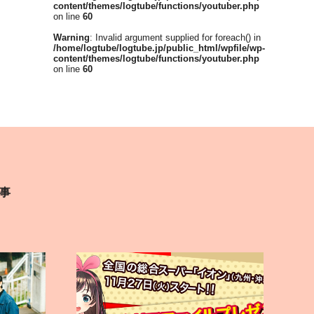
content/themes/logtube/functions/youtuber.php
on line
60
Warning
: Invalid argument supplied for foreach() in
/home/logtube/logtube.jp/public_html/wpfile/wp-
content/themes/logtube/functions/youtuber.php
on line
60
事