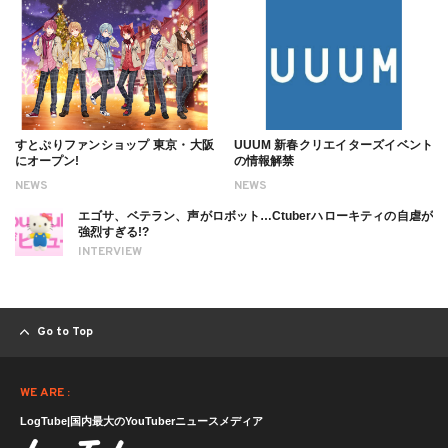
すとぷりファンショップ 東京・大阪
UUUM 新春クリエイターズイベント
にオープン!
の情報解禁
NEWS
NEWS
エゴサ、ベテラン、声がロボット…Ctuberハローキティの自虐が
強烈すぎる!?
INTERVIEW
Go to Top
WE ARE :
LogTube|国内最大のYouTuberニュースメディア