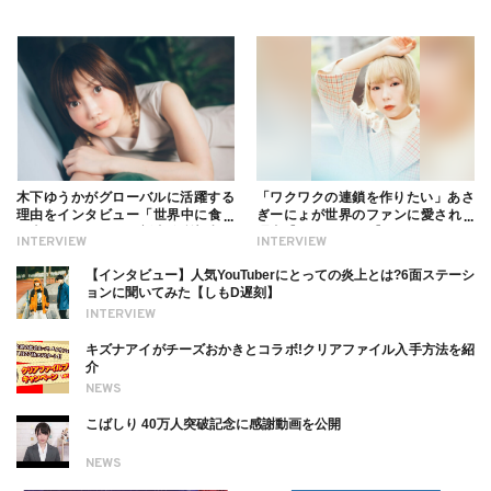
木下ゆうかがグローバルに活躍する
「ワクワクの連鎖を作りたい」あさ
理由をインタビュー「世界中に食べ
ぎーにょが世界のファンに愛される
る幸せを伝えたい」新事務所加入に
理由【インタビュー】
INTERVIEW
INTERVIEW
ついても
【インタビュー】人気YouTuberにとっての炎上とは?6面ステーシ
ョンに聞いてみた【しもD遅刻】
INTERVIEW
キズナアイがチーズおかきとコラボ!クリアファイル入手方法を紹
介
NEWS
こばしり 40万人突破記念に感謝動画を公開
NEWS