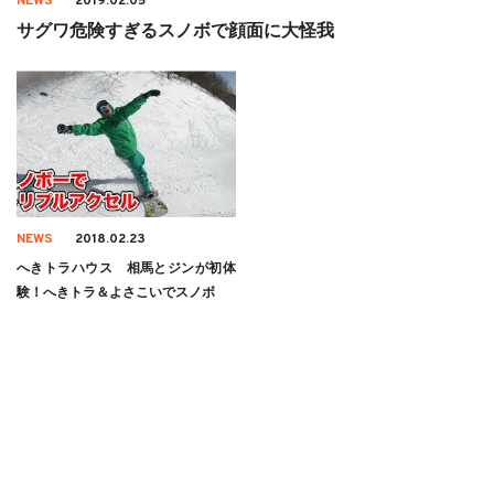
NEWS
2019.02.05
サグワ危険すぎるスノボで顔面に大怪我
NEWS
2018.02.23
へきトラハウス 相馬とジンが初体
験！へきトラ＆よさこいでスノボ