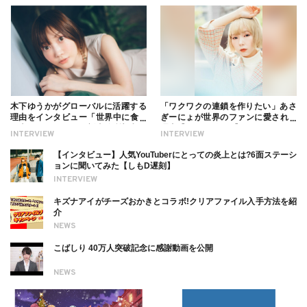
木下ゆうかがグローバルに活躍する
「ワクワクの連鎖を作りたい」あさ
理由をインタビュー「世界中に食べ
ぎーにょが世界のファンに愛される
る幸せを伝えたい」新事務所加入に
理由【インタビュー】
INTERVIEW
INTERVIEW
ついても
【インタビュー】人気YouTuberにとっての炎上とは?6面ステーシ
ョンに聞いてみた【しもD遅刻】
INTERVIEW
キズナアイがチーズおかきとコラボ!クリアファイル入手方法を紹
介
NEWS
こばしり 40万人突破記念に感謝動画を公開
NEWS