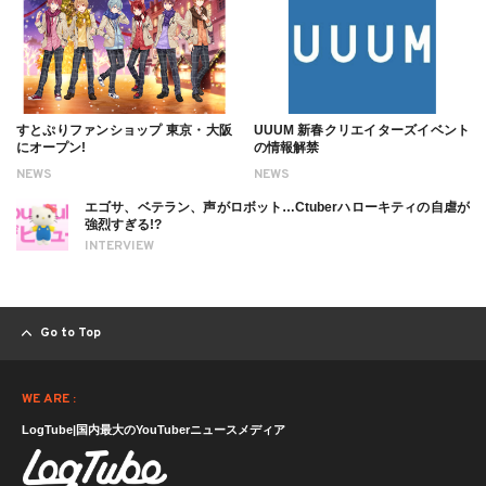
すとぷりファンショップ 東京・大阪
UUUM 新春クリエイターズイベント
にオープン!
の情報解禁
NEWS
NEWS
エゴサ、ベテラン、声がロボット…Ctuberハローキティの自虐が
強烈すぎる!?
INTERVIEW
Go to Top
WE ARE :
LogTube|国内最大のYouTuberニュースメディア