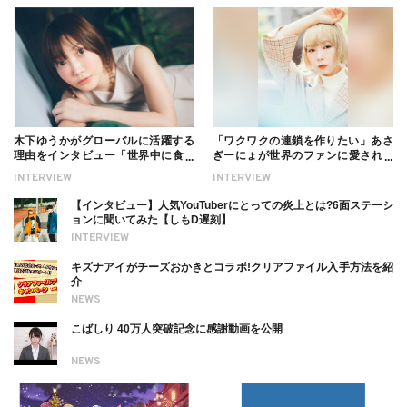
木下ゆうかがグローバルに活躍する
「ワクワクの連鎖を作りたい」あさ
理由をインタビュー「世界中に食べ
ぎーにょが世界のファンに愛される
る幸せを伝えたい」新事務所加入に
理由【インタビュー】
INTERVIEW
INTERVIEW
ついても
【インタビュー】人気YouTuberにとっての炎上とは?6面ステーシ
ョンに聞いてみた【しもD遅刻】
INTERVIEW
キズナアイがチーズおかきとコラボ!クリアファイル入手方法を紹
介
NEWS
こばしり 40万人突破記念に感謝動画を公開
NEWS