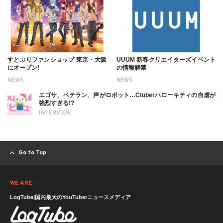
すとぷりファンショップ 東京・大阪
UUUM 新春クリエイターズイベント
にオープン!
の情報解禁
NEWS
NEWS
エゴサ、ベテラン、声がロボット…Ctuberハローキティの自虐が
強烈すぎる!?
INTERVIEW
Go to Top
WE ARE :
LogTube|国内最大のYouTuberニュースメディア