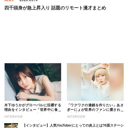
NEWS
2020.05.19
四千頭身が急上昇入り 話題のリモート漫才まとめ
木下ゆうかがグローバルに活躍する
「ワクワクの連鎖を作りたい」あさ
理由をインタビュー「世界中に食べ
ぎーにょが世界のファンに愛される
る幸せを伝えたい」新事務所加入に
理由【インタビュー】
INTERVIEW
INTERVIEW
ついても
【インタビュー】人気YouTuberにとっての炎上とは?6面ステーシ