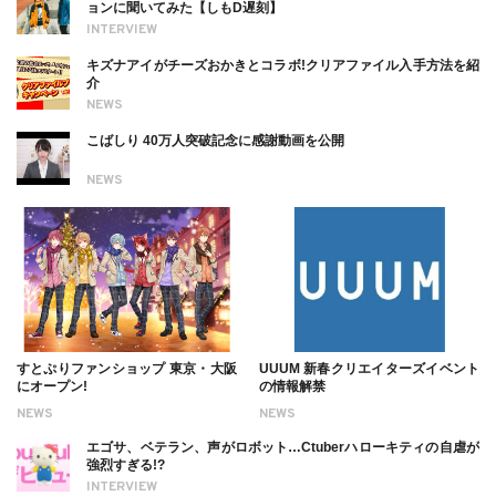
ョンに聞いてみた【しもD遅刻】
INTERVIEW
キズナアイがチーズおかきとコラボ!クリアファイル入手方法を紹
介
NEWS
こばしり 40万人突破記念に感謝動画を公開
NEWS
すとぷりファンショップ 東京・大阪
UUUM 新春クリエイターズイベント
にオープン!
の情報解禁
NEWS
NEWS
エゴサ、ベテラン、声がロボット…Ctuberハローキティの自虐が
強烈すぎる!?
INTERVIEW