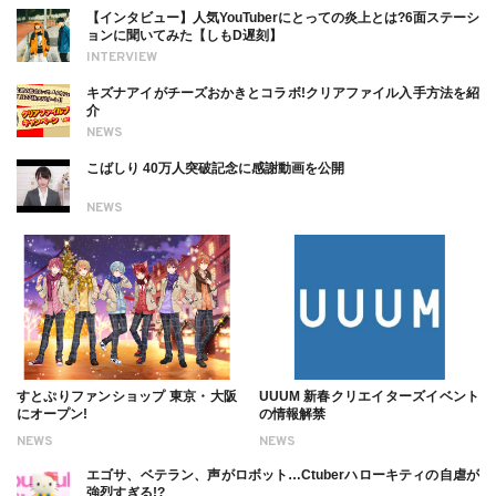
【インタビュー】人気YouTuberにとっての炎上とは?6面ステーシ
ョンに聞いてみた【しもD遅刻】
INTERVIEW
キズナアイがチーズおかきとコラボ!クリアファイル入手方法を紹
介
NEWS
こばしり 40万人突破記念に感謝動画を公開
NEWS
すとぷりファンショップ 東京・大阪
UUUM 新春クリエイターズイベント
にオープン!
の情報解禁
NEWS
NEWS
エゴサ、ベテラン、声がロボット…Ctuberハローキティの自虐が
強烈すぎる!?