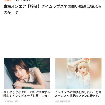
NEWS
2018.01.19
東海オンエア【検証】タイムラプスで面白い動画は撮れる
のか！？
木下ゆうかがグローバルに活躍する
「ワクワクの連鎖を作りたい」あさ
理由をインタビュー「世界中に食べ
ぎーにょが世界のファンに愛される
る幸せを伝えたい」新事務所加入に
理由【インタビュー】
INTERVIEW
INTERVIEW
ついても