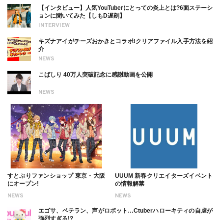
【インタビュー】人気YouTuberにとっての炎上とは?6面ステーシ
ョンに聞いてみた【しもD遅刻】
INTERVIEW
キズナアイがチーズおかきとコラボ!クリアファイル入手方法を紹
介
NEWS
こばしり 40万人突破記念に感謝動画を公開
NEWS
すとぷりファンショップ 東京・大阪
UUUM 新春クリエイターズイベント
にオープン!
の情報解禁
NEWS
NEWS
エゴサ、ベテラン、声がロボット…Ctuberハローキティの自虐が
強烈すぎる!?