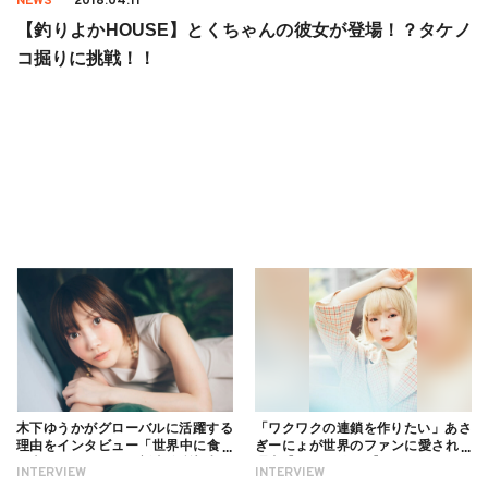
NEWS
2018.04.11
【釣りよかHOUSE】とくちゃんの彼女が登場！？タケノ
コ掘りに挑戦！！
木下ゆうかがグローバルに活躍する
「ワクワクの連鎖を作りたい」あさ
理由をインタビュー「世界中に食べ
ぎーにょが世界のファンに愛される
る幸せを伝えたい」新事務所加入に
理由【インタビュー】
INTERVIEW
INTERVIEW
ついても