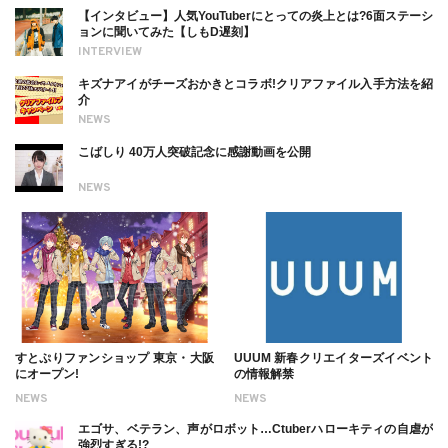
【インタビュー】人気YouTuberにとっての炎上とは?6面ステーシ
ョンに聞いてみた【しもD遅刻】
INTERVIEW
キズナアイがチーズおかきとコラボ!クリアファイル入手方法を紹
介
NEWS
こばしり 40万人突破記念に感謝動画を公開
NEWS
すとぷりファンショップ 東京・大阪
UUUM 新春クリエイターズイベント
にオープン!
の情報解禁
NEWS
NEWS
エゴサ、ベテラン、声がロボット…Ctuberハローキティの自虐が
強烈すぎる!?