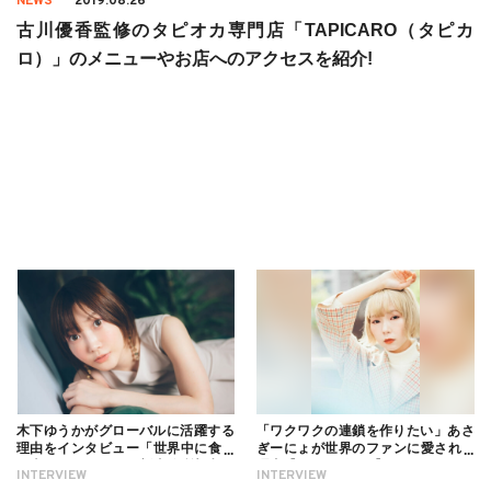
NEWS
2019.08.26
古川優香監修のタピオカ専門店「TAPICARO（タピカ
ロ）」のメニューやお店へのアクセスを紹介!
木下ゆうかがグローバルに活躍する
「ワクワクの連鎖を作りたい」あさ
理由をインタビュー「世界中に食べ
ぎーにょが世界のファンに愛される
る幸せを伝えたい」新事務所加入に
理由【インタビュー】
INTERVIEW
INTERVIEW
ついても