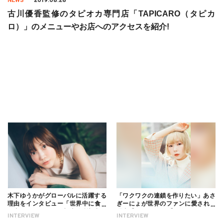
NEWS
2019.08.26
古川優香監修のタピオカ専門店「TAPICARO（タピカ
ロ）」のメニューやお店へのアクセスを紹介!
木下ゆうかがグローバルに活躍する
「ワクワクの連鎖を作りたい」あさ
理由をインタビュー「世界中に食べ
ぎーにょが世界のファンに愛される
る幸せを伝えたい」新事務所加入に
理由【インタビュー】
INTERVIEW
INTERVIEW
ついても