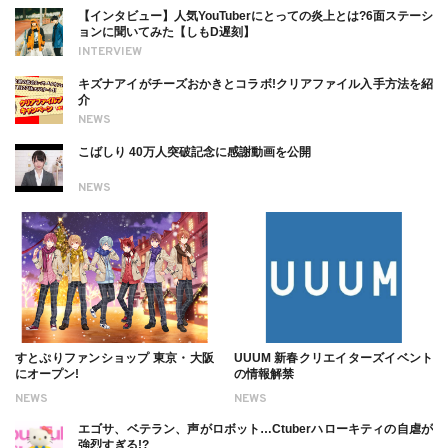
【インタビュー】人気YouTuberにとっての炎上とは?6面ステーシ
ョンに聞いてみた【しもD遅刻】
INTERVIEW
キズナアイがチーズおかきとコラボ!クリアファイル入手方法を紹
介
NEWS
こばしり 40万人突破記念に感謝動画を公開
NEWS
すとぷりファンショップ 東京・大阪
UUUM 新春クリエイターズイベント
にオープン!
の情報解禁
NEWS
NEWS
エゴサ、ベテラン、声がロボット…Ctuberハローキティの自虐が
強烈すぎる!?