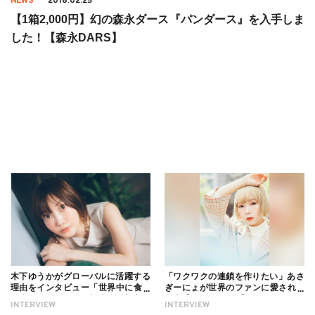
NEWS
2018.02.25
【1箱2,000円】幻の森永ダース『パンダース』を入手しま
した！【森永DARS】
木下ゆうかがグローバルに活躍する
「ワクワクの連鎖を作りたい」あさ
理由をインタビュー「世界中に食べ
ぎーにょが世界のファンに愛される
る幸せを伝えたい」新事務所加入に
理由【インタビュー】
INTERVIEW
INTERVIEW
ついても