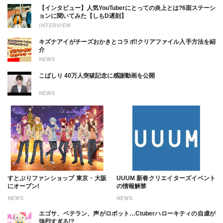
【インタビュー】人気YouTuberにとっての炎上とは?6面ステーシ
ョンに聞いてみた【しもD遅刻】
INTERVIEW
キズナアイがチーズおかきとコラボ!クリアファイル入手方法を紹
介
NEWS
こばしり 40万人突破記念に感謝動画を公開
NEWS
すとぷりファンショップ 東京・大阪
UUUM 新春クリエイターズイベント
にオープン!
の情報解禁
NEWS
NEWS
エゴサ、ベテラン、声がロボット…Ctuberハローキティの自虐が
強烈すぎる!?