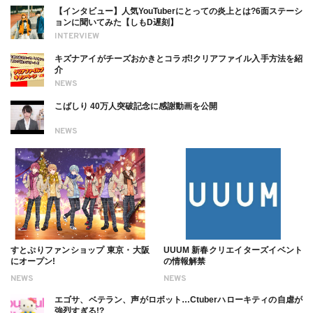
【インタビュー】人気YouTuberにとっての炎上とは?6面ステーシ
ョンに聞いてみた【しもD遅刻】
INTERVIEW
キズナアイがチーズおかきとコラボ!クリアファイル入手方法を紹
介
NEWS
こばしり 40万人突破記念に感謝動画を公開
NEWS
すとぷりファンショップ 東京・大阪
UUUM 新春クリエイターズイベント
にオープン!
の情報解禁
NEWS
NEWS
エゴサ、ベテラン、声がロボット…Ctuberハローキティの自虐が
強烈すぎる!?