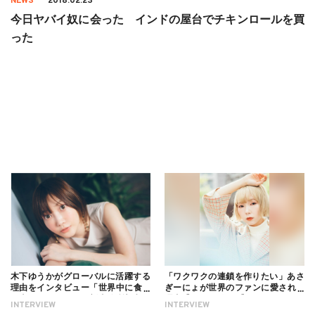
NEWS
2018.02.23
今日ヤバイ奴に会った インドの屋台でチキンロールを買
った
木下ゆうかがグローバルに活躍する
「ワクワクの連鎖を作りたい」あさ
理由をインタビュー「世界中に食べ
ぎーにょが世界のファンに愛される
る幸せを伝えたい」新事務所加入に
理由【インタビュー】
INTERVIEW
INTERVIEW
ついても