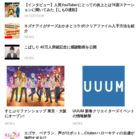
【インタビュー】人気YouTuberにとっての炎上とは?6面ステーシ
ョンに聞いてみた【しもD遅刻】
INTERVIEW
キズナアイがチーズおかきとコラボ!クリアファイル入手方法を紹
介
NEWS
こばしり 40万人突破記念に感謝動画を公開
NEWS
すとぷりファンショップ 東京・大阪
UUUM 新春クリエイターズイベント
にオープン!
の情報解禁
NEWS
NEWS
エゴサ、ベテラン、声がロボット…Ctuberハローキティの自虐が
強烈すぎる!?