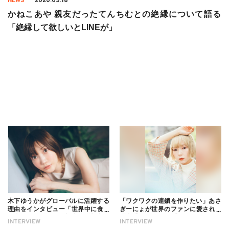
NEWS
2020.03.18
かねこあや 親友だったてんちむとの絶縁について語る
「絶縁して欲しいとLINEが」
木下ゆうかがグローバルに活躍する
「ワクワクの連鎖を作りたい」あさ
理由をインタビュー「世界中に食べ
ぎーにょが世界のファンに愛される
る幸せを伝えたい」新事務所加入に
理由【インタビュー】
INTERVIEW
INTERVIEW
ついても