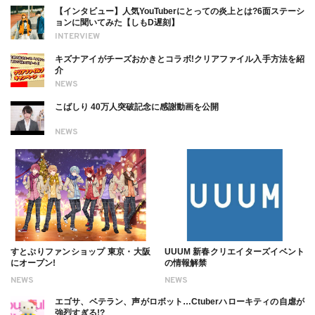
【インタビュー】人気YouTuberにとっての炎上とは?6面ステーシ
ョンに聞いてみた【しもD遅刻】
INTERVIEW
キズナアイがチーズおかきとコラボ!クリアファイル入手方法を紹
介
NEWS
こばしり 40万人突破記念に感謝動画を公開
NEWS
すとぷりファンショップ 東京・大阪
UUUM 新春クリエイターズイベント
にオープン!
の情報解禁
NEWS
NEWS
エゴサ、ベテラン、声がロボット…Ctuberハローキティの自虐が
強烈すぎる!?