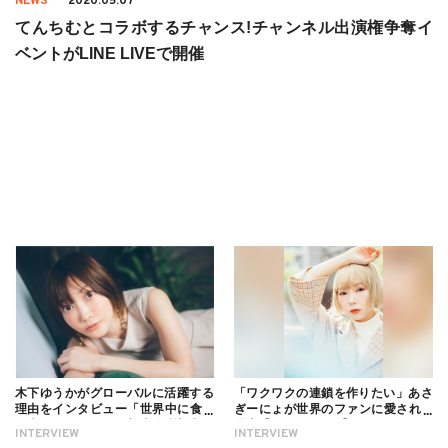
NEWS
2020.05.07
てんちむとコラボするチャンス!チャンネル出演権争奪イ
ベントがLINE LIVEで開催
木下ゆうかがグローバルに活躍する
「ワクワクの連鎖を作りたい」あさ
理由をインタビュー「世界中に食べ
ぎーにょが世界のファンに愛される
る幸せを伝えたい」新事務所加入に
理由【インタビュー】
INTERVIEW
INTERVIEW
ついても