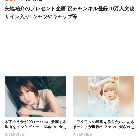
NEWS
2020.05.24
矢地祐介のプレゼント企画 祝チャンネル登録10万人突破
サイン入りTシャツやキャップ等
木下ゆうかがグローバルに活躍する
「ワクワクの連鎖を作りたい」あさ
理由をインタビュー「世界中に食べ
ぎーにょが世界のファンに愛される
る幸せを伝えたい」新事務所加入に
理由【インタビュー】
INTERVIEW
INTERVIEW
ついても