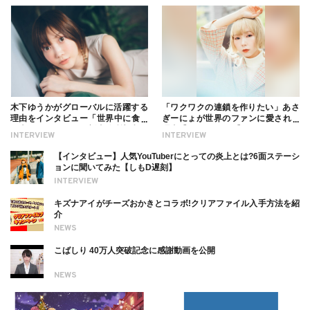
木下ゆうかがグローバルに活躍する
「ワクワクの連鎖を作りたい」あさ
理由をインタビュー「世界中に食べ
ぎーにょが世界のファンに愛される
る幸せを伝えたい」新事務所加入に
理由【インタビュー】
INTERVIEW
INTERVIEW
ついても
【インタビュー】人気YouTuberにとっての炎上とは?6面ステーシ
ョンに聞いてみた【しもD遅刻】
INTERVIEW
キズナアイがチーズおかきとコラボ!クリアファイル入手方法を紹
介
NEWS
こばしり 40万人突破記念に感謝動画を公開
NEWS