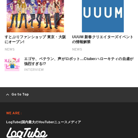
すとぷりファンショップ 東京・大阪
UUUM 新春クリエイターズイベント
にオープン!
の情報解禁
NEWS
NEWS
エゴサ、ベテラン、声がロボット…Ctuberハローキティの自虐が
強烈すぎる!?
INTERVIEW
Go to Top
WE ARE :
LogTube|国内最大のYouTuberニュースメディア