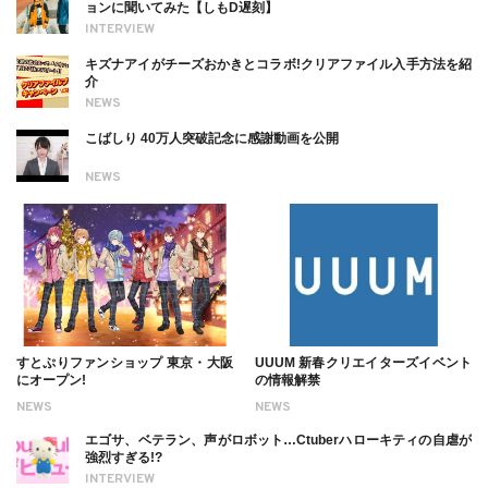
ョンに聞いてみた【しもD遅刻】
INTERVIEW
キズナアイがチーズおかきとコラボ!クリアファイル入手方法を紹
介
NEWS
こばしり 40万人突破記念に感謝動画を公開
NEWS
すとぷりファンショップ 東京・大阪
UUUM 新春クリエイターズイベント
にオープン!
の情報解禁
NEWS
NEWS
エゴサ、ベテラン、声がロボット…Ctuberハローキティの自虐が
強烈すぎる!?
INTERVIEW