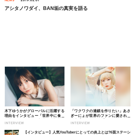
NEWS
2019.02.01
アシタノワダイ、BAN垢の真実を語る
木下ゆうかがグローバルに活躍する
「ワクワクの連鎖を作りたい」あさ
理由をインタビュー「世界中に食べ
ぎーにょが世界のファンに愛される
る幸せを伝えたい」新事務所加入に
理由【インタビュー】
INTERVIEW
INTERVIEW
ついても
【インタビュー】人気YouTuberにとっての炎上とは?6面ステーシ