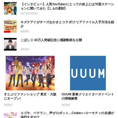
【インタビュー】人気YouTuberにとっての炎上とは?6面ステーシ
ョンに聞いてみた【しもD遅刻】
INTERVIEW
キズナアイがチーズおかきとコラボ!クリアファイル入手方法を紹
介
NEWS
こばしり 40万人突破記念に感謝動画を公開
NEWS
すとぷりファンショップ 東京・大阪
UUUM 新春クリエイターズイベント
にオープン!
の情報解禁
NEWS
NEWS
エゴサ、ベテラン、声がロボット…Ctuberハローキティの自虐が
強烈すぎる!?