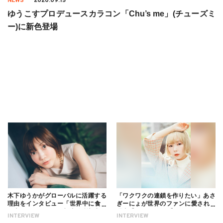
NEWS
2020.09.15
ゆうこすプロデュースカラコン「Chu’s me」(チューズミ
ー)に新色登場
木下ゆうかがグローバルに活躍する
「ワクワクの連鎖を作りたい」あさ
理由をインタビュー「世界中に食べ
ぎーにょが世界のファンに愛される
る幸せを伝えたい」新事務所加入に
理由【インタビュー】
INTERVIEW
INTERVIEW
ついても