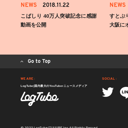
NEWS
2018.11.22
NEWS
こばしり 40万人突破記念に感謝
すとぷ
動画を公開
大阪に
Go to Top
WE ARE :
SOCIAL :
LogTube|国内最大のYouTuberニュースメディア
© 2022 LogTube/TUUUBE,Inc.All Rights Rerved.