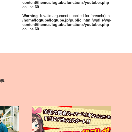
content/themes/logtube/functions/youtuber.php
on line
60
Warning
: Invalid argument supplied for foreach() in
/home/logtube/logtube.jp/public_html/wpfile/wp-
content/themes/logtube/functions/youtuber.php
on line
60
事