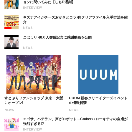
ョンに聞いてみた【しもD遅刻】
INTERVIEW
キズナアイがチーズおかきとコラボ!クリアファイル入手方法を紹
介
NEWS
こばしり 40万人突破記念に感謝動画を公開
NEWS
すとぷりファンショップ 東京・大阪
UUUM 新春クリエイターズイベント
にオープン!
の情報解禁
NEWS
NEWS
エゴサ、ベテラン、声がロボット…Ctuberハローキティの自虐が
強烈すぎる!?
INTERVIEW