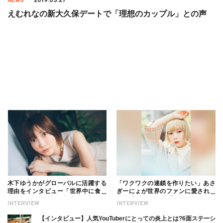
NEWS
2019.03.27
えむれなの新大久保デートで「理想のカップル」との声
木下ゆうかがグローバルに活躍する
「ワクワクの連鎖を作りたい」あさ
理由をインタビュー「世界中に食べ
ぎーにょが世界のファンに愛される
る幸せを伝えたい」新事務所加入に
理由【インタビュー】
INTERVIEW
INTERVIEW
ついても
【インタビュー】人気YouTuberにとっての炎上とは?6面ステーシ