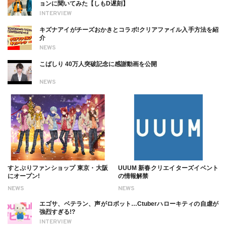
ョンに聞いてみた【しもD遅刻】
INTERVIEW
キズナアイがチーズおかきとコラボ!クリアファイル入手方法を紹
介
NEWS
こばしり 40万人突破記念に感謝動画を公開
NEWS
すとぷりファンショップ 東京・大阪
UUUM 新春クリエイターズイベント
にオープン!
の情報解禁
NEWS
NEWS
エゴサ、ベテラン、声がロボット…Ctuberハローキティの自虐が
強烈すぎる!?
INTERVIEW