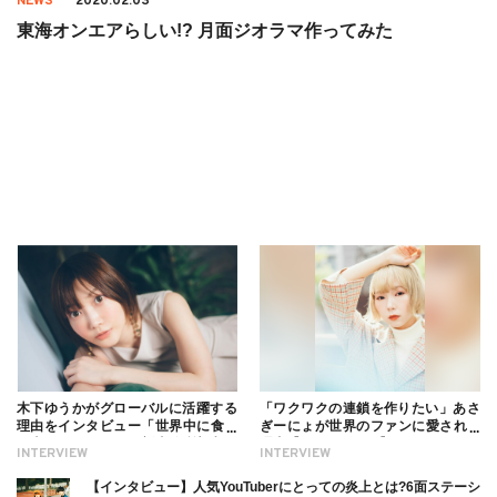
NEWS
2020.02.03
東海オンエアらしい!? 月面ジオラマ作ってみた
木下ゆうかがグローバルに活躍する
「ワクワクの連鎖を作りたい」あさ
理由をインタビュー「世界中に食べ
ぎーにょが世界のファンに愛される
る幸せを伝えたい」新事務所加入に
理由【インタビュー】
INTERVIEW
INTERVIEW
ついても
【インタビュー】人気YouTuberにとっての炎上とは?6面ステーシ