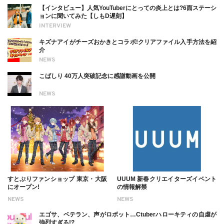
【インタビュー】人気YouTuberにとっての炎上とは?6面ステーシ
ョンに聞いてみた【しもD遅刻】
INTERVIEW
キズナアイがチーズおかきとコラボ!クリアファイル入手方法を紹
介
NEWS
こばしり 40万人突破記念に感謝動画を公開
NEWS
すとぷりファンショップ 東京・大阪
UUUM 新春クリエイターズイベント
にオープン!
の情報解禁
NEWS
NEWS
エゴサ、ベテラン、声がロボット…Ctuberハローキティの自虐が
強烈すぎる!?