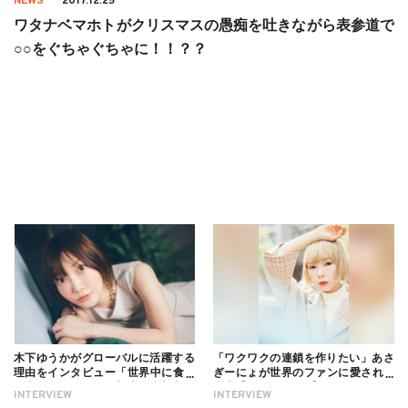
NEWS
2017.12.25
ワタナベマホトがクリスマスの愚痴を吐きながら表参道で
○○をぐちゃぐちゃに！！？？
木下ゆうかがグローバルに活躍する
「ワクワクの連鎖を作りたい」あさ
理由をインタビュー「世界中に食べ
ぎーにょが世界のファンに愛される
る幸せを伝えたい」新事務所加入に
理由【インタビュー】
INTERVIEW
INTERVIEW
ついても