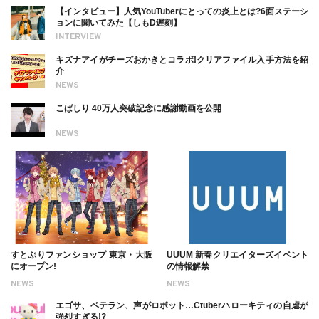
【インタビュー】人気YouTuberにとっての炎上とは?6面ステーシ
ョンに聞いてみた【しもD遅刻】
INTERVIEW
キズナアイがチーズおかきとコラボ!クリアファイル入手方法を紹
介
NEWS
こばしり 40万人突破記念に感謝動画を公開
NEWS
すとぷりファンショップ 東京・大阪
UUUM 新春クリエイターズイベント
にオープン!
の情報解禁
NEWS
NEWS
エゴサ、ベテラン、声がロボット…Ctuberハローキティの自虐が
強烈すぎる!?