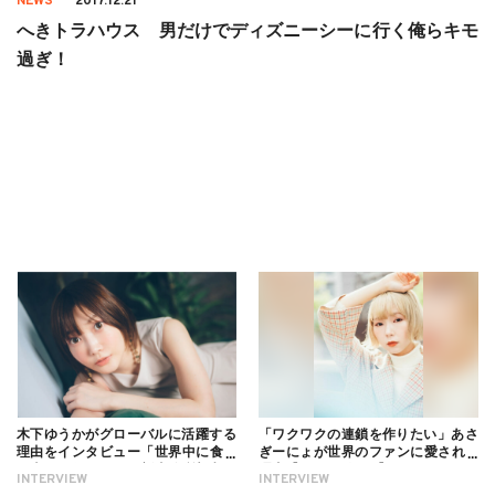
NEWS
2017.12.21
へきトラハウス 男だけでディズニーシーに行く俺らキモ
過ぎ！
木下ゆうかがグローバルに活躍する
「ワクワクの連鎖を作りたい」あさ
理由をインタビュー「世界中に食べ
ぎーにょが世界のファンに愛される
る幸せを伝えたい」新事務所加入に
理由【インタビュー】
INTERVIEW
INTERVIEW
ついても