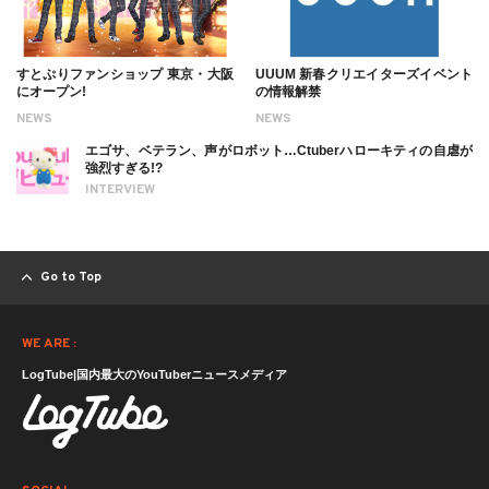
すとぷりファンショップ 東京・大阪
UUUM 新春クリエイターズイベント
にオープン!
の情報解禁
NEWS
NEWS
エゴサ、ベテラン、声がロボット…Ctuberハローキティの自虐が
強烈すぎる!?
INTERVIEW
Go to Top
WE ARE :
LogTube|国内最大のYouTuberニュースメディア