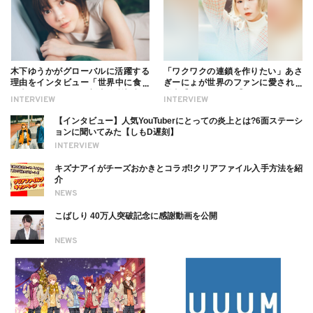
木下ゆうかがグローバルに活躍する
「ワクワクの連鎖を作りたい」あさ
理由をインタビュー「世界中に食べ
ぎーにょが世界のファンに愛される
る幸せを伝えたい」新事務所加入に
理由【インタビュー】
INTERVIEW
INTERVIEW
ついても
【インタビュー】人気YouTuberにとっての炎上とは?6面ステーシ
ョンに聞いてみた【しもD遅刻】
INTERVIEW
キズナアイがチーズおかきとコラボ!クリアファイル入手方法を紹
介
NEWS
こばしり 40万人突破記念に感謝動画を公開
NEWS