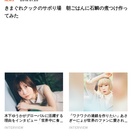
NEWS
2018.01.20
きまぐれクックのサボり場 朝ごはんに石鯛の煮つけ作っ
てみた
木下ゆうかがグローバルに活躍する
「ワクワクの連鎖を作りたい」あさ
理由をインタビュー「世界中に食べ
ぎーにょが世界のファンに愛される
る幸せを伝えたい」新事務所加入に
理由【インタビュー】
INTERVIEW
INTERVIEW
ついても