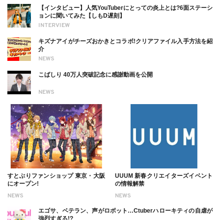
【インタビュー】人気YouTuberにとっての炎上とは?6面ステーシ
ョンに聞いてみた【しもD遅刻】
INTERVIEW
キズナアイがチーズおかきとコラボ!クリアファイル入手方法を紹
介
NEWS
こばしり 40万人突破記念に感謝動画を公開
NEWS
すとぷりファンショップ 東京・大阪
UUUM 新春クリエイターズイベント
にオープン!
の情報解禁
NEWS
NEWS
エゴサ、ベテラン、声がロボット…Ctuberハローキティの自虐が
強烈すぎる!?