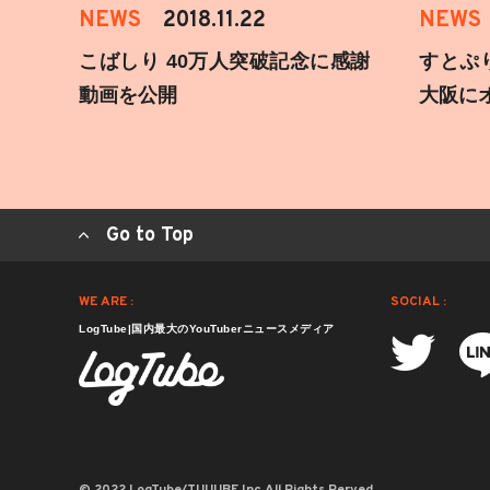
NEWS
2018.11.22
NEWS
こばしり 40万人突破記念に感謝
すとぷ
動画を公開
大阪に
Go to Top
WE ARE :
SOCIAL :
LogTube|国内最大のYouTuberニュースメディア
© 2022 LogTube/TUUUBE,Inc.All Rights Rerved.