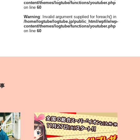
content/themes/logtube/functions/youtuber.php
on line
60
Warning
: Invalid argument supplied for foreach() in
/home/logtube/logtube.jp/public_html/wpfile/wp-
content/themes/logtube/functions/youtuber.php
on line
60
事