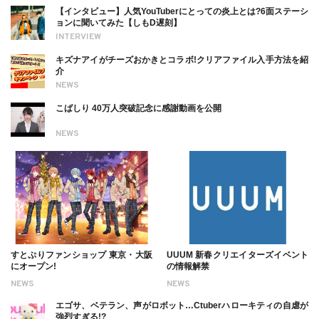
【インタビュー】人気YouTuberにとっての炎上とは?6面ステーシ
ョンに聞いてみた【しもD遅刻】
INTERVIEW
キズナアイがチーズおかきとコラボ!クリアファイル入手方法を紹
介
NEWS
こばしり 40万人突破記念に感謝動画を公開
NEWS
すとぷりファンショップ 東京・大阪
UUUM 新春クリエイターズイベント
にオープン!
の情報解禁
NEWS
NEWS
エゴサ、ベテラン、声がロボット…Ctuberハローキティの自虐が
強烈すぎる!?