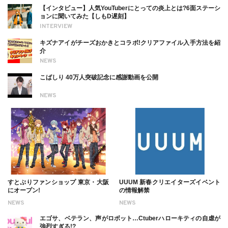
【インタビュー】人気YouTuberにとっての炎上とは?6面ステーシ
ョンに聞いてみた【しもD遅刻】
INTERVIEW
キズナアイがチーズおかきとコラボ!クリアファイル入手方法を紹
介
NEWS
こばしり 40万人突破記念に感謝動画を公開
NEWS
すとぷりファンショップ 東京・大阪
UUUM 新春クリエイターズイベント
にオープン!
の情報解禁
NEWS
NEWS
エゴサ、ベテラン、声がロボット…Ctuberハローキティの自虐が
強烈すぎる!?