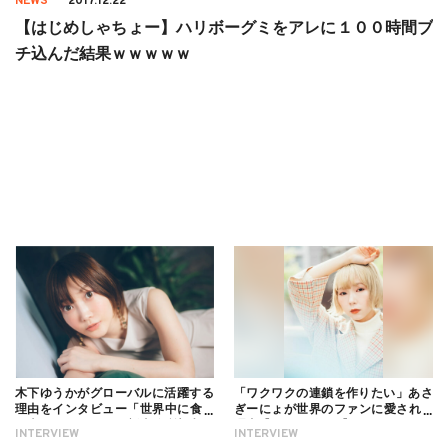
NEWS
2017.12.22
【はじめしゃちょー】ハリボーグミをアレに１００時間ブ
チ込んだ結果ｗｗｗｗｗ
木下ゆうかがグローバルに活躍する
「ワクワクの連鎖を作りたい」あさ
理由をインタビュー「世界中に食べ
ぎーにょが世界のファンに愛される
る幸せを伝えたい」新事務所加入に
理由【インタビュー】
INTERVIEW
INTERVIEW
ついても