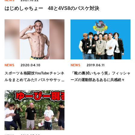
NEWS
2021.10.22
はじめしゃちょー 48と4VS8のバスケ対決
NEWS
2020.04.10
NEWS
2019.06.11
スポーツ＆格闘技YouTubeチャンネ
「靴の裏拭いちゃう笑」フィッシャ
ルをまとめてみた!! バスケやサッカ
ーズの運動部あるあるに共感続々
ーから総合格闘技まで