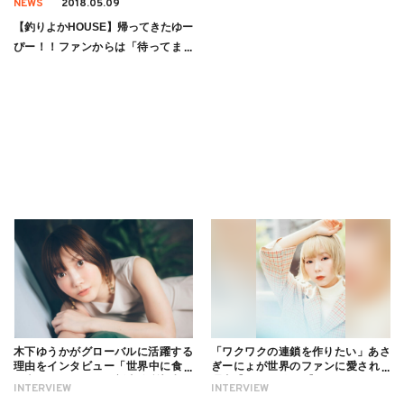
NEWS
2018.05.09
【釣りよかHOUSE】帰ってきたゆー
ぴー！！ファンからは「待ってまし
た！」と歓喜の声が！！
木下ゆうかがグローバルに活躍する
「ワクワクの連鎖を作りたい」あさ
理由をインタビュー「世界中に食べ
ぎーにょが世界のファンに愛される
る幸せを伝えたい」新事務所加入に
理由【インタビュー】
INTERVIEW
INTERVIEW
ついても