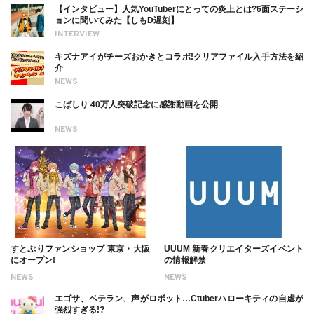
【インタビュー】人気YouTuberにとっての炎上とは?6面ステーシ
ョンに聞いてみた【しもD遅刻】
INTERVIEW
キズナアイがチーズおかきとコラボ!クリアファイル入手方法を紹
介
NEWS
こばしり 40万人突破記念に感謝動画を公開
NEWS
すとぷりファンショップ 東京・大阪
UUUM 新春クリエイターズイベント
にオープン!
の情報解禁
NEWS
NEWS
エゴサ、ベテラン、声がロボット…Ctuberハローキティの自虐が
強烈すぎる!?