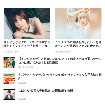
木下ゆうかがグローバルに活躍する
「ワクワクの連鎖を作りたい」あさ
理由をインタビュー「世界中に食べ
ぎーにょが世界のファンに愛される
る幸せを伝えたい」新事務所加入に
理由【インタビュー】
INTERVIEW
INTERVIEW
ついても
【インタビュー】人気YouTuberにとっての炎上とは?6面ステーシ
ョンに聞いてみた【しもD遅刻】
INTERVIEW
キズナアイがチーズおかきとコラボ!クリアファイル入手方法を紹
介
NEWS
こばしり 40万人突破記念に感謝動画を公開
NEWS