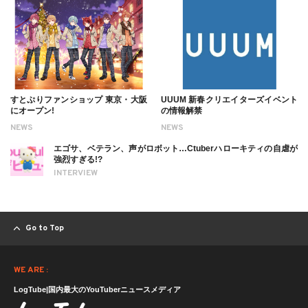
すとぷりファンショップ 東京・大阪
UUUM 新春クリエイターズイベント
にオープン!
の情報解禁
NEWS
NEWS
エゴサ、ベテラン、声がロボット…Ctuberハローキティの自虐が
強烈すぎる!?
INTERVIEW
Go to Top
WE ARE :
LogTube|国内最大のYouTuberニュースメディア