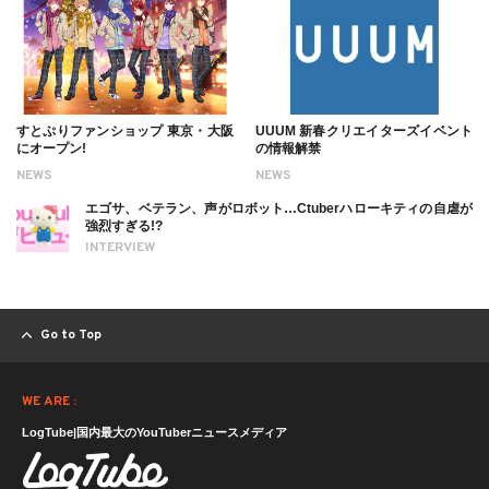
すとぷりファンショップ 東京・大阪
UUUM 新春クリエイターズイベント
にオープン!
の情報解禁
NEWS
NEWS
エゴサ、ベテラン、声がロボット…Ctuberハローキティの自虐が
強烈すぎる!?
INTERVIEW
Go to Top
WE ARE :
LogTube|国内最大のYouTuberニュースメディア