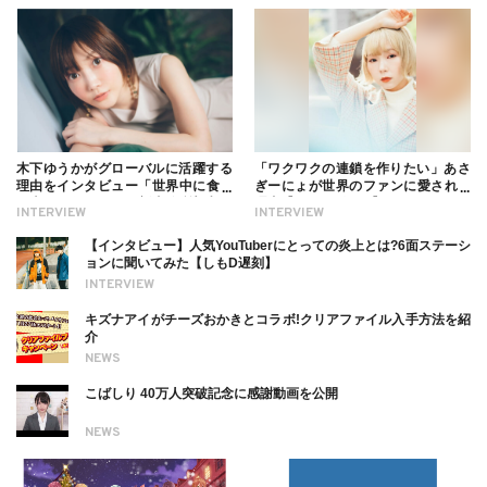
木下ゆうかがグローバルに活躍する
「ワクワクの連鎖を作りたい」あさ
理由をインタビュー「世界中に食べ
ぎーにょが世界のファンに愛される
る幸せを伝えたい」新事務所加入に
理由【インタビュー】
INTERVIEW
INTERVIEW
ついても
【インタビュー】人気YouTuberにとっての炎上とは?6面ステーシ
ョンに聞いてみた【しもD遅刻】
INTERVIEW
キズナアイがチーズおかきとコラボ!クリアファイル入手方法を紹
介
NEWS
こばしり 40万人突破記念に感謝動画を公開
NEWS