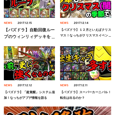
NEWS
2017.12.15
NEWS
2017.12.14
【パズドラ】自動回復ルー
【パズドラ】１２月といえばクリス
マス！なっちがクリスマスイベント
プのウィンリィデッキを使
を語る
ってみた
NEWS
2017.12.12
NEWS
2017.12.11
【パズドラ】「超覚醒」システム追
【パズドラ】スーパーカーニバル！
加！なっちがアプデ情報を語る
転生は出るのか？