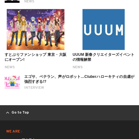
NEWS
すとぷりファンショップ 東京・大阪
UUUM 新春クリエイターズイベント
にオープン!
の情報解禁
NEWS
NEWS
エゴサ、ベテラン、声がロボット…Ctuberハローキティの自虐が
強烈すぎる!?
INTERVIEW
Go to Top
WE ARE :