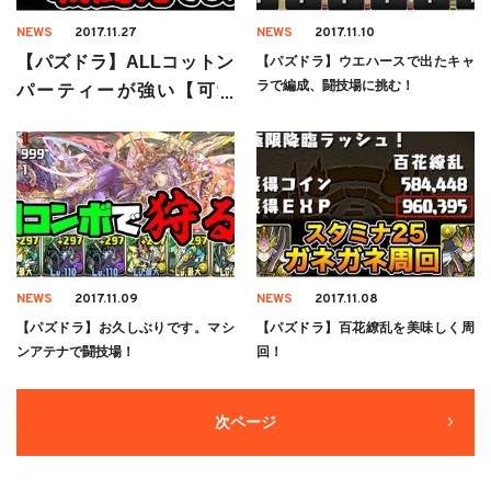
NEWS
2017.11.27
NEWS
2017.11.10
【パズドラ】ALLコットン
【パズドラ】ウエハースで出たキャ
ラで編成、闘技場に挑む！
パーティーが強い【可愛
い】
NEWS
2017.11.09
NEWS
2017.11.08
【パズドラ】お久しぶりです。マシ
【パズドラ】百花繚乱を美味しく周
ンアテナで闘技場！
回！
次ページ