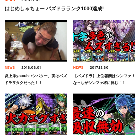
NEWS
2018.12.05
はじめしゃちょー パズドラランク1000達成!
NEWS
2018.03.01
NEWS
2017.12.30
炎上系youtuberシバター、実はパズ
【パズドラ】上位報酬はシンファ！
ドラヲタクだった！！
なっちがシンファ杯に挑む！！