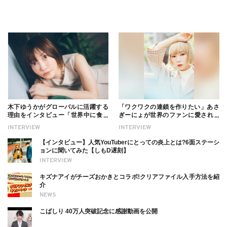
木下ゆうかがグローバルに活躍する
「ワクワクの連鎖を作りたい」あさ
理由をインタビュー「世界中に食べ
ぎーにょが世界のファンに愛される
る幸せを伝えたい」新事務所加入に
理由【インタビュー】
INTERVIEW
INTERVIEW
ついても
【インタビュー】人気YouTuberにとっての炎上とは?6面ステーシ
ョンに聞いてみた【しもD遅刻】
INTERVIEW
キズナアイがチーズおかきとコラボ!クリアファイル入手方法を紹
介
NEWS
こばしり 40万人突破記念に感謝動画を公開