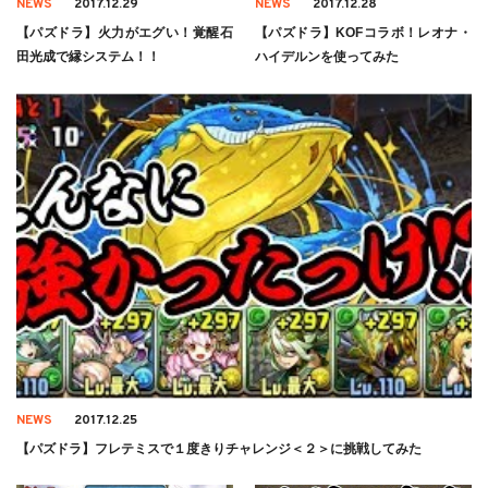
NEWS
2017.12.29
NEWS
2017.12.28
【パズドラ】火力がエグい！覚醒石
【パズドラ】KOFコラボ！レオナ・
田光成で縁システム！！
ハイデルンを使ってみた
NEWS
2017.12.25
【パズドラ】フレテミスで１度きりチャレンジ＜２＞に挑戦してみた