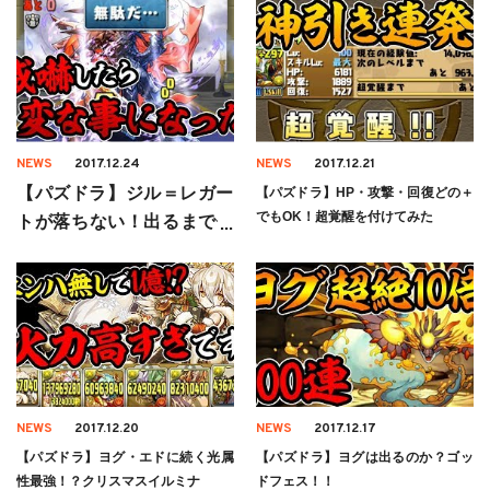
NEWS
2017.12.24
NEWS
2017.12.21
【パズドラ】ジル＝レガー
【パズドラ】HP・攻撃・回復どの＋
でもOK！超覚醒を付けてみた
トが落ちない！出るまで何
周かかる？
NEWS
2017.12.20
NEWS
2017.12.17
【パズドラ】ヨグ・エドに続く光属
【パズドラ】ヨグは出るのか？ゴッ
性最強！？クリスマスイルミナ
ドフェス！！