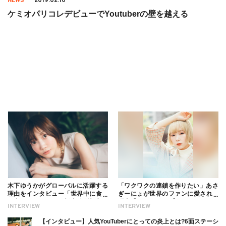
NEWS
2019.02.10
ケミオパリコレデビューでYoutuberの壁を越える
木下ゆうかがグローバルに活躍する
「ワクワクの連鎖を作りたい」あさ
理由をインタビュー「世界中に食べ
ぎーにょが世界のファンに愛される
る幸せを伝えたい」新事務所加入に
理由【インタビュー】
INTERVIEW
INTERVIEW
ついても
【インタビュー】人気YouTuberにとっての炎上とは?6面ステーシ