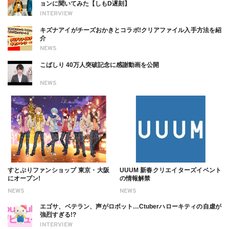
ョンに聞いてみた【しもD遅刻】
INTERVIEW
キズナアイがチーズおかきとコラボ!クリアファイル入手方法を紹
介
NEWS
こばしり 40万人突破記念に感謝動画を公開
NEWS
すとぷりファンショップ 東京・大阪
UUUM 新春クリエイターズイベント
にオープン!
の情報解禁
NEWS
NEWS
エゴサ、ベテラン、声がロボット…Ctuberハローキティの自虐が
強烈すぎる!?
INTERVIEW