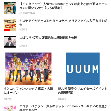
【インタビュー】人気YouTuberにとっての炎上とは?6面ステーシ
ョンに聞いてみた【しもD遅刻】
INTERVIEW
キズナアイがチーズおかきとコラボ!クリアファイル入手方法を紹
介
NEWS
こばしり 40万人突破記念に感謝動画を公開
NEWS
すとぷりファンショップ 東京・大阪
UUUM 新春クリエイターズイベント
にオープン!
の情報解禁
NEWS
NEWS
エゴサ、ベテラン、声がロボット…Ctuberハローキティの自虐が
強烈すぎる!?