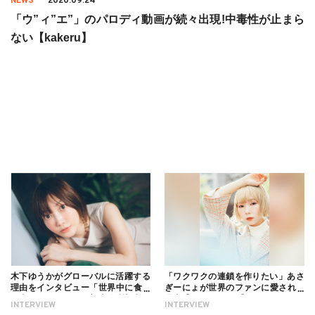
NEWS
2020.09.24
「ウ”ィ”エ”」のパロディ動画が続々出現!中毒性が止まら
ない【kakeru】
木下ゆうかがグローバルに活躍する
「ワクワクの連鎖を作りたい」あさ
理由をインタビュー「世界中に食べ
ぎーにょが世界のファンに愛される
る幸せを伝えたい」新事務所加入に
理由【インタビュー】
INTERVIEW
INTERVIEW
ついても