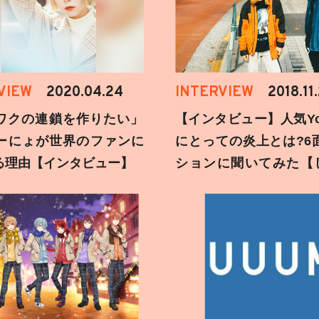
VIEW
2020.04.24
INTERVIEW
2018.11
ワクの連鎖を作りたい」
【インタビュー】人気You
ーにょが世界のファンに
にとっての炎上とは?6
る理由【インタビュー】
ションに聞いてみた【
刻】