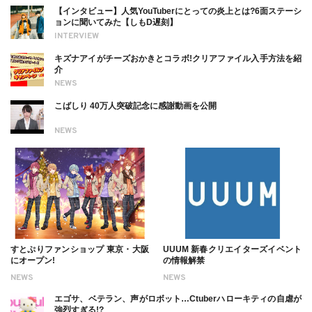
【インタビュー】人気YouTuberにとっての炎上とは?6面ステーシ
ョンに聞いてみた【しもD遅刻】
INTERVIEW
キズナアイがチーズおかきとコラボ!クリアファイル入手方法を紹
介
NEWS
こばしり 40万人突破記念に感謝動画を公開
NEWS
すとぷりファンショップ 東京・大阪
UUUM 新春クリエイターズイベント
にオープン!
の情報解禁
NEWS
NEWS
エゴサ、ベテラン、声がロボット…Ctuberハローキティの自虐が
強烈すぎる!?