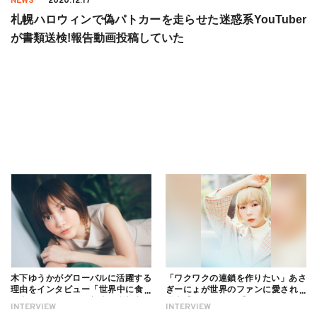
NEWS
2020.12.17
札幌ハロウィンで偽パトカーを走らせた迷惑系YouTuber
が書類送検!報告動画投稿していた
木下ゆうかがグローバルに活躍する
「ワクワクの連鎖を作りたい」あさ
理由をインタビュー「世界中に食べ
ぎーにょが世界のファンに愛される
る幸せを伝えたい」新事務所加入に
理由【インタビュー】
INTERVIEW
INTERVIEW
ついても