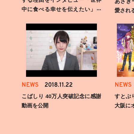
する理由をインタビュー「世界
あさぎ
中に食べる幸せを伝えたい」新
愛され
事務所加入についても
NEWS
2018.11.22
NEWS
こばしり 40万人突破記念に感謝
すとぷ
動画を公開
大阪に