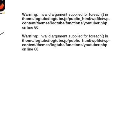
Warning
: Invalid argument supplied for foreach() in
/home/logtube/logtube.jp/public_html/wpfile/wp-
content/themes/logtube/functions/youtuber.php
on line
60
レ
Warning
: Invalid argument supplied for foreach() in
/home/logtube/logtube.jp/public_html/wpfile/wp-
content/themes/logtube/functions/youtuber.php
on line
60