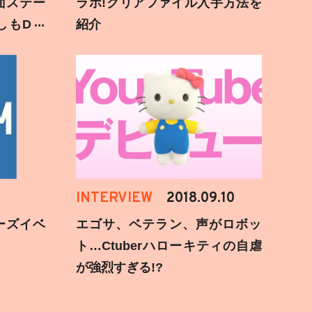
面ステー
ラボ!クリアファイル入手方法を
しもD遅
紹介
INTERVIEW
2018.09.10
ーズイベ
エゴサ、ベテラン、声がロボッ
ト…Ctuberハローキティの自虐
が強烈すぎる!?