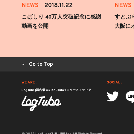
NEWS
2018.11.22
NEWS
こばしり 40万人突破記念に感謝
すとぷ
動画を公開
大阪に
Go to Top
WE ARE :
SOCIAL :
LogTube|国内最大のYouTuberニュースメディア
© 2022 LogTube/TUUUBE,Inc.All Rights Rerved.