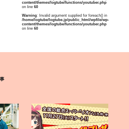
content/themes/logtube/functions/youtuber.php
on line
60
Warning
: Invalid argument supplied for foreach() in
/home/logtube/logtube.jp/public_html/wpfile/wp-
content/themes/logtube/functions/youtuber.php
on line
60
事