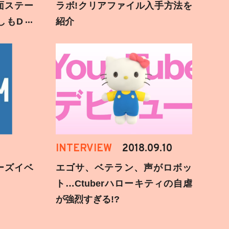
面ステー
ラボ!クリアファイル入手方法を
しもD遅
紹介
INTERVIEW
2018.09.10
ーズイベ
エゴサ、ベテラン、声がロボッ
ト…Ctuberハローキティの自虐
が強烈すぎる!?