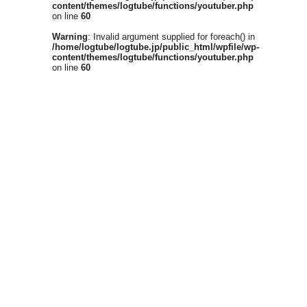
content/themes/logtube/functions/youtuber.php
on line
60
Warning
: Invalid argument supplied for foreach() in
/home/logtube/logtube.jp/public_html/wpfile/wp-
content/themes/logtube/functions/youtuber.php
on line
60