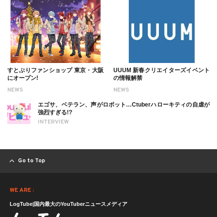
すとぷりファンショップ 東京・大阪
UUUM 新春クリエイターズイベント
にオープン!
の情報解禁
NEWS
NEWS
エゴサ、ベテラン、声がロボット…Ctuberハローキティの自虐が
強烈すぎる!?
INTERVIEW
Go to Top
WE ARE :
LogTube|国内最大のYouTuberニュースメディア