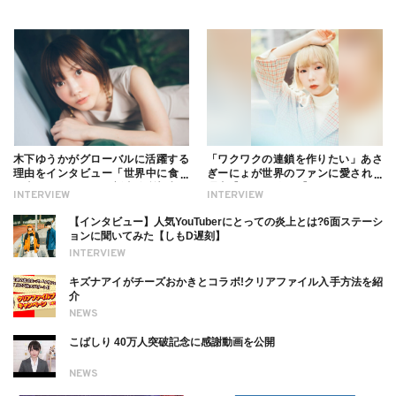
木下ゆうかがグローバルに活躍する
「ワクワクの連鎖を作りたい」あさ
理由をインタビュー「世界中に食べ
ぎーにょが世界のファンに愛される
る幸せを伝えたい」新事務所加入に
理由【インタビュー】
INTERVIEW
INTERVIEW
ついても
【インタビュー】人気YouTuberにとっての炎上とは?6面ステーシ
ョンに聞いてみた【しもD遅刻】
INTERVIEW
キズナアイがチーズおかきとコラボ!クリアファイル入手方法を紹
介
NEWS
こばしり 40万人突破記念に感謝動画を公開
NEWS