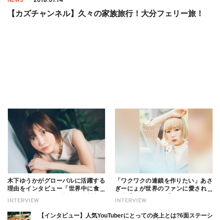
NEWS
2018.01.14
【カズチャンネル】久々の家族旅行！大分フェリー旅！
木下ゆうかがグローバルに活躍する
「ワクワクの連鎖を作りたい」あさ
理由をインタビュー「世界中に食べ
ぎーにょが世界のファンに愛される
る幸せを伝えたい」新事務所加入に
理由【インタビュー】
INTERVIEW
INTERVIEW
ついても
【インタビュー】人気YouTuberにとっての炎上とは?6面ステーシ