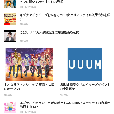
ョンに聞いてみた【しもD遅刻】
INTERVIEW
キズナアイがチーズおかきとコラボ!クリアファイル入手方法を紹
介
NEWS
こばしり 40万人突破記念に感謝動画を公開
NEWS
すとぷりファンショップ 東京・大阪
UUUM 新春クリエイターズイベント
にオープン!
の情報解禁
NEWS
NEWS
エゴサ、ベテラン、声がロボット…Ctuberハローキティの自虐が
強烈すぎる!?
INTERVIEW