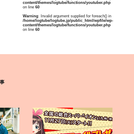
content/themes/logtube/functions/youtuber.php
on line
60
Warning
: Invalid argument supplied for foreach() in
/home/logtube/logtube.jp/public_html/wpfile/wp-
content/themes/logtube/functions/youtuber.php
on line
60
事