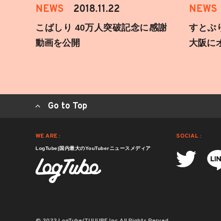
NEWS
2018.11.22
NEWS
こばしり 40万人突破記念に感謝
すとぷ
動画を公開
大阪に
Go to Top
WE ARE :
SOCIAL :
LogTube|国内最大のYouTuberニュースメディア
© 2022 LogTube/TUUUBE,Inc.All Rights Rerved.